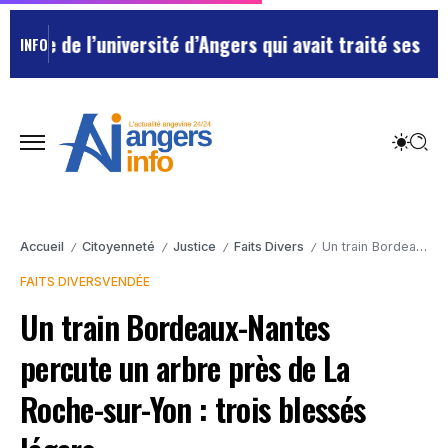
 de l’université d’Angers qui avait traité ses chefs d
INFO
Accueil
Citoyenneté
Justice
Faits Divers
Un train Bordeaux-Nantes percute un arbre près de La Roche-sur-Yon : trois blessés légers
/
/
/
/
FAITS DIVERS
VENDÉE
Un train Bordeaux-Nantes
percute un arbre près de La
Roche-sur-Yon : trois blessés