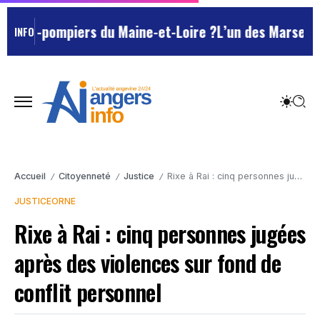
-pompiers du Maine-et-Loire ?
L’un des Marseillais su
INFO
Accueil
Citoyenneté
Justice
Rixe à Rai : cinq personnes jugées après des violences sur fond de conflit personnel
/
/
/
JUSTICE
ORNE
Rixe à Rai : cinq personnes jugées
après des violences sur fond de
conflit personnel