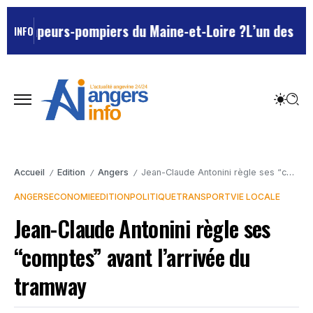
 sapeurs-pompiers du Maine-et-Loire ?
L’un des Marsei
INFO
Accueil
Edition
Angers
Jean-Claude Antonini règle ses “comptes” avant l’arrivée du tramway
/
/
/
ANGERS
ECONOMIE
EDITION
POLITIQUE
TRANSPORT
VIE LOCALE
Jean-Claude Antonini règle ses
“comptes” avant l’arrivée du
tramway