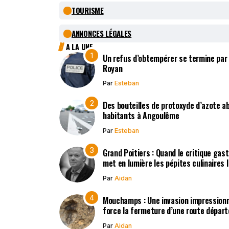
TOURISME
ANNONCES LÉGALES
A LA UNE
Un refus d’obtempérer se termine par
Royan
Par
Esteban
Des bouteilles de protoxyde d’azote 
habitants à Angoulême
Par
Esteban
Grand Poitiers : Quand le critique gas
met en lumière les pépites culinaires 
Par
Aidan
Mouchamps : Une invasion impression
force la fermeture d’une route dépar
Par
Aidan