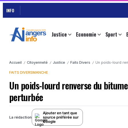
INFO
Justice
Economie
Sport
Accueil
Citoyenneté
Justice
Faits Divers
Un poids-lourd ren
/
/
/
/
FAITS DIVERS
MANCHE
Un poids-lourd renverse du bitume 
perturbée
Ajouter en tant que
source préférée sur
La rédaction
Google