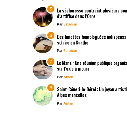
La sécheresse contraint plusieurs co
d’artifice dans l’Orne
Par
Esteban
Des lunettes homologuées indispensabl
solaire en Sarthe
Par
Esteban
Le Mans : Une réunion publique organisé
sur l’aide à mourir
Par
Aidan
Saint-Céneri-le-Gérei : Un joyau artis
Alpes mancelles
Par
Aidan