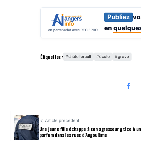
Publiez
vo
en
quelques
en partenariat avec REGIEPRO
Étiquettes :
châtellerault
école
grève
Article précédent
Une jeune fille échappe à son agresseur grâce à u
parfum dans les rues d’Angoulême