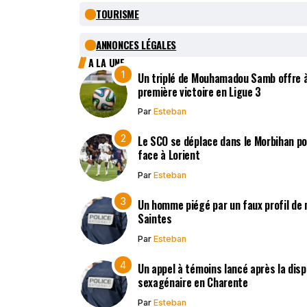
TOURISME
ANNONCES LÉGALES
A LA UNE
Un triplé de Mouhamadou Samb offre à
première victoire en Ligue 3
Par
Esteban
Le SCO se déplace dans le Morbihan po
face à Lorient
Par
Esteban
Un homme piégé par un faux profil de m
Saintes
Par
Esteban
Un appel à témoins lancé après la disp
sexagénaire en Charente
Par
Esteban