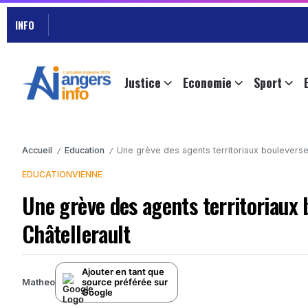
INFO
Justice
Economie
Sport
Accueil
Education
Une grève des agents territoriaux bouleverse 
/
/
EDUCATION
VIENNE
Une grève des agents territoriaux 
Châtellerault
Ajouter en tant que
source préférée sur
Matheo
Google