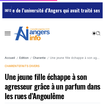
e de l’université d’Angers qui avait traité ses chefs 
INFO
Accueil
Edition
Charente
Une jeune fille échappe à son agresseur grâce à un parfum dans les rues d’Angoulême
/
/
/
CHARENTE
FAITS DIVERS
Une jeune fille échappe à son
agresseur grâce à un parfum dans
les rues d’Angoulême