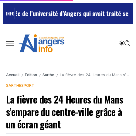
e de l’université d’Angers qui avait traité ses chefs 
INFO
Accueil
Edition
Sarthe
La fièvre des 24 Heures du Mans s’empare du centre-ville grâce à un écran géant
/
/
/
SARTHE
SPORT
La fièvre des 24 Heures du Mans
s’empare du centre-ville grâce à
un écran géant