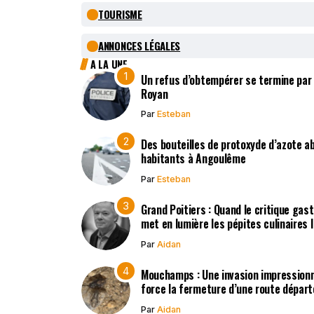
TOURISME
ANNONCES LÉGALES
A LA UNE
Un refus d’obtempérer se termine par
Royan
Par
Esteban
Des bouteilles de protoxyde d’azote 
habitants à Angoulême
Par
Esteban
Grand Poitiers : Quand le critique gas
met en lumière les pépites culinaires 
Par
Aidan
Mouchamps : Une invasion impression
force la fermeture d’une route dépar
Par
Aidan