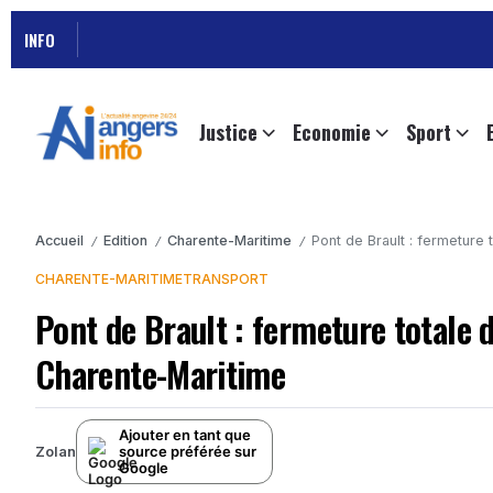
INFO
Justice
Economie
Sport
Accueil
Edition
Charente-Maritime
Pont de Brault : fermeture
/
/
/
CHARENTE-MARITIME
TRANSPORT
Pont de Brault : fermeture totale 
Charente-Maritime
Ajouter en tant que
source préférée sur
Zolan
Google