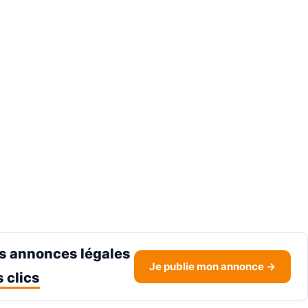
s annonces légales
Je publie mon annonce →
 clics