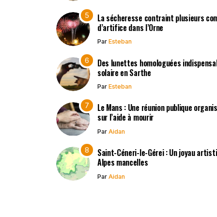
La sécheresse contraint plusieurs co
d’artifice dans l’Orne
Par
Esteban
Des lunettes homologuées indispensabl
solaire en Sarthe
Par
Esteban
Le Mans : Une réunion publique organisé
sur l’aide à mourir
Par
Aidan
Saint-Céneri-le-Gérei : Un joyau artis
Alpes mancelles
Par
Aidan