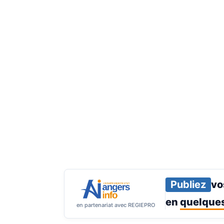
Publiez
vo
en
quelques
en partenariat avec REGIEPRO