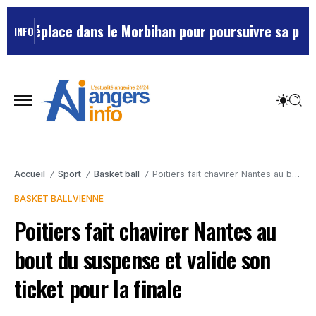
 déplace dans le Morbihan pour poursuivre sa préparat
INFO
Accueil
Sport
Basket ball
Poitiers fait chavirer Nantes au bout du suspense et valide son ticket pour la finale
/
/
/
BASKET BALL
VIENNE
Poitiers fait chavirer Nantes au
bout du suspense et valide son
ticket pour la finale