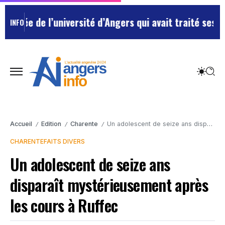
e de l’université d’Angers qui avait traité ses chefs 
INFO
Accueil
Edition
Charente
Un adolescent de seize ans disparaît mystérieusement après les cours à Ruffec
/
/
/
CHARENTE
FAITS DIVERS
Un adolescent de seize ans
disparaît mystérieusement après
les cours à Ruffec