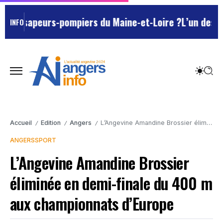
s sapeurs-pompiers du Maine-et-Loire ?
L’un des Marse
INFO
Accueil
Edition
Angers
L’Angevine Amandine Brossier éliminée en demi-finale du 400 m aux championnats d’Europe
/
/
/
ANGERS
SPORT
L’Angevine Amandine Brossier
éliminée en demi-finale du 400 m
aux championnats d’Europe