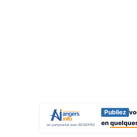
Publiez
vo
en
quelques
en partenariat avec REGIEPRO