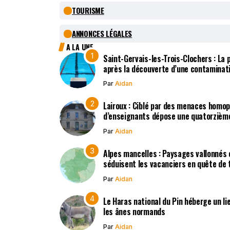
TOURISME
ANNONCES LÉGALES
A LA UNE
Saint-Gervais-les-Trois-Clochers : La
après la découverte d’une contaminat
Par
Aidan
Lairoux : Ciblé par des menaces homo
d’enseignants dépose une quatorzième
Par
Aidan
Alpes mancelles : Paysages vallonnés 
séduisent les vacanciers en quête de t
Par
Aidan
Le Haras national du Pin héberge un li
les ânes normands
Par
Aidan