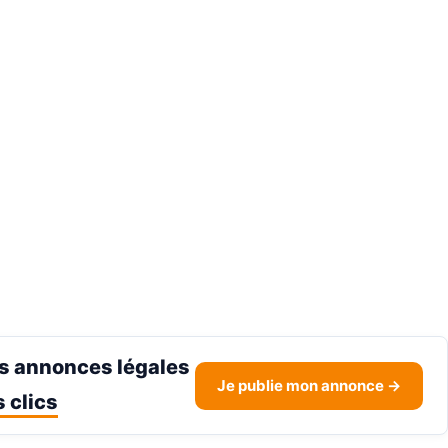
s annonces légales
Je publie mon annonce →
 clics