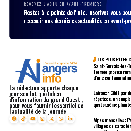
RECEVEZ L'ACTU EN AVANT-PREMIÈRE
Restez à la pointe de l'info. Inscrivez-vous pou
recevoir nos dernières actualités en avant-p
LES PLUS RÉCENT
Saint-Gervais-les-Tr
fermée provisoirem
d’une contaminatio
La rédaction apporte chaque
jour son lot quotidien
Lairoux : Ciblé pa
d'information du grand Ouest ,
répétées, un coupl
pour vous fournir l'essentiel de
quatorzième plaint
l'actualité de la journée
Alpes mancelles : P
villages de caractè