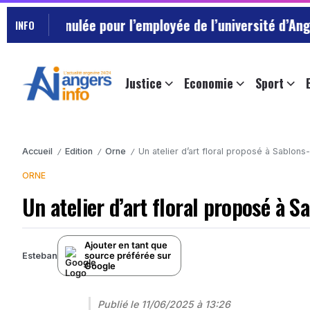
lée pour l’employée de l’université d’Angers qui avait
INFO
Justice
Economie
Sport
Accueil
Edition
Orne
Un atelier d’art floral proposé à Sablons-
/
/
/
ORNE
Un atelier d’art floral proposé à S
Ajouter en tant que
source préférée sur
Esteban
Google
Publié le
11/06/2025 à 13:26