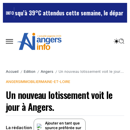
usqu’à 39°C attendus cette semaine, le département re
INFO
Accueil
Edition
Angers
Un nouveau lotissement voit le jour à Angers.
/
/
/
ANGERS
IMMOBILIER
MAINE-ET-LOIRE
Un nouveau lotissement voit le
jour à Angers.
Ajouter en tant que
La rédaction
source préférée sur