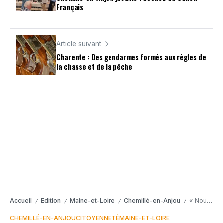
Français
Article suivant
Charente : Des gendarmes formés aux règles de
la chasse et de la pêche
Accueil
Edition
Maine-et-Loire
Chemillé-en-Anjou
« Nous appliquons le droit » : la majorité de Chemillé-en-Anjou justifie l’accueil du Canon Français
/
/
/
/
CHEMILLÉ-EN-ANJOU
CITOYENNETÉ
MAINE-ET-LOIRE