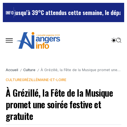
qu’à 39°C attendus cette semaine, le département rest
INFO
Accueil
Culture
À Grézillé, la Fête de la Musique promet une soirée festive et gratuite
/
/
CULTURE
GRÉZILLÉ
MAINE-ET-LOIRE
À Grézillé, la Fête de la Musique
promet une soirée festive et
gratuite