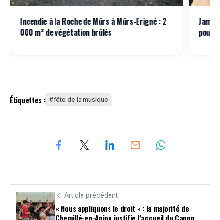
Incendie à la Roche de Mûrs à Mûrs-Erigné : 2
Jamel 
000 m² de végétation brûlés
pourra
Étiquettes :
fête de la musique
Article précédent
« Nous appliquons le droit » : la majorité de
Chemillé-en-Anjou justifie l’accueil du Canon