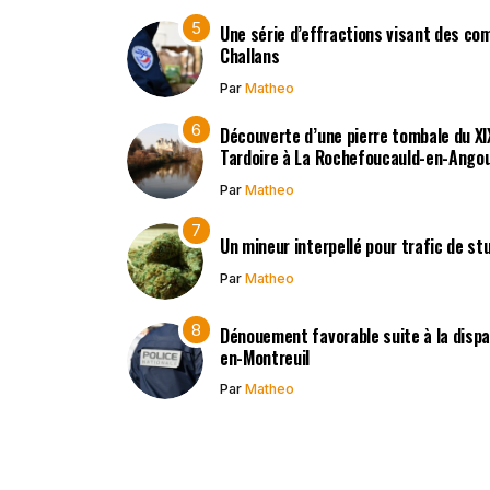
Une série d’effractions visant des co
Challans
Par
Matheo
Découverte d’une pierre tombale du XIXe
Tardoire à La Rochefoucauld-en-Ango
Par
Matheo
Un mineur interpellé pour trafic de st
Par
Matheo
Dénouement favorable suite à la dispar
en-Montreuil
Par
Matheo