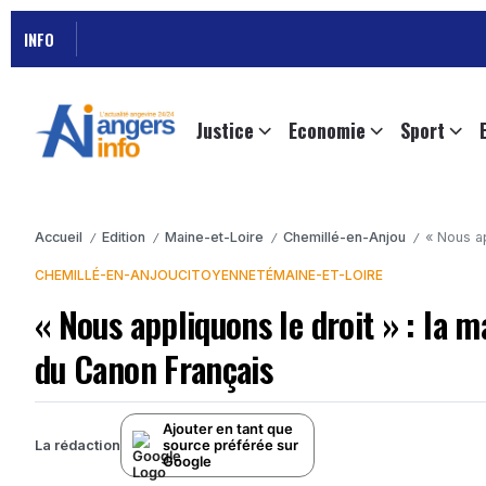
INFO
Justice
Economie
Sport
Accueil
Edition
Maine-et-Loire
Chemillé-en-Anjou
« Nous ap
/
/
/
/
CHEMILLÉ-EN-ANJOU
CITOYENNETÉ
MAINE-ET-LOIRE
« Nous appliquons le droit » : la ma
du Canon Français
Ajouter en tant que
source préférée sur
La rédaction
Google