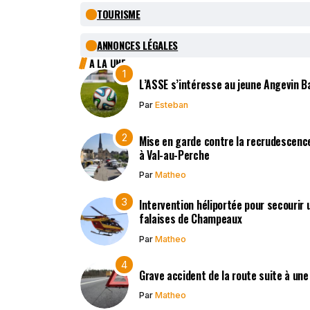
TOURISME
ANNONCES LÉGALES
A LA UNE
L’ASSE s’intéresse au jeune Angevin B
Par
Esteban
Mise en garde contre la recrudescen
à Val-au-Perche
Par
Matheo
Intervention héliportée pour secourir 
falaises de Champeaux
Par
Matheo
Grave accident de la route suite à une
Par
Matheo