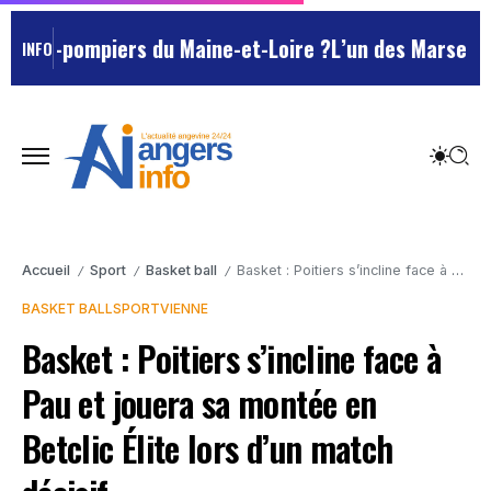
-pompiers du Maine-et-Loire ?
L’un des Marseillais su
INFO
Accueil
Sport
Basket ball
Basket : Poitiers s’incline face à Pau et jouera sa montée en Betclic Élite lors d’un match décisif
/
/
/
BASKET BALL
SPORT
VIENNE
Basket : Poitiers s’incline face à
Pau et jouera sa montée en
Betclic Élite lors d’un match