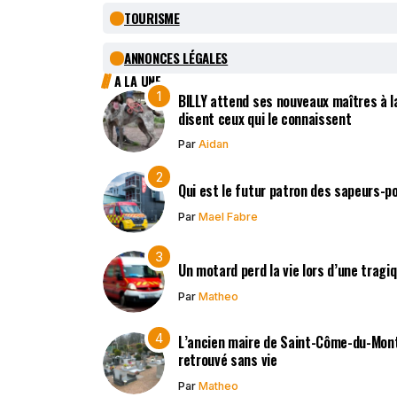
TOURISME
ANNONCES LÉGALES
A LA UNE
BILLY attend ses nouveaux maîtres à la
disent ceux qui le connaissent
Par
Aidan
Qui est le futur patron des sapeurs-p
Par
Mael Fabre
Un motard perd la vie lors d’une tragi
Par
Matheo
L’ancien maire de Saint-Côme-du-Mont,
retrouvé sans vie
Par
Matheo