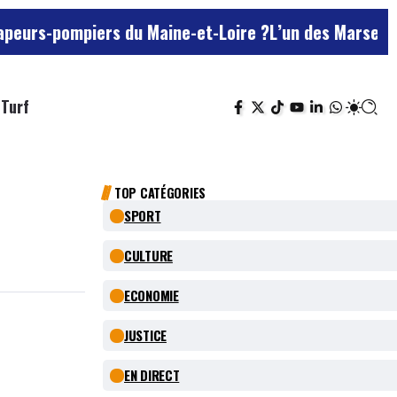
piers du Maine-et-Loire ?
L’un des Marseillais suspec
Turf
TOP CATÉGORIES
SPORT
CULTURE
ECONOMIE
JUSTICE
EN DIRECT