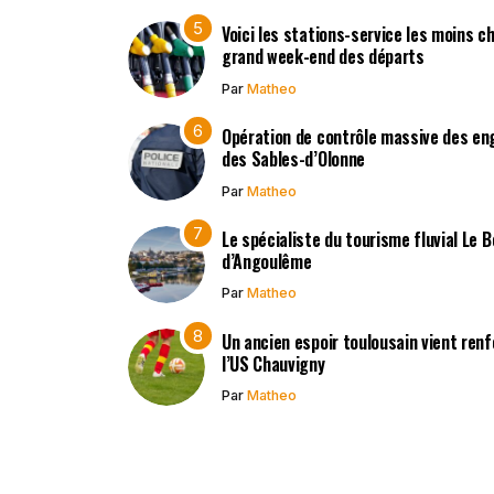
Voici les stations-service les moins c
grand week-end des départs
Par
Matheo
Opération de contrôle massive des en
des Sables-d’Olonne
Par
Matheo
Le spécialiste du tourisme fluvial Le 
d’Angoulême
Par
Matheo
Un ancien espoir toulousain vient renf
l’US Chauvigny
Par
Matheo