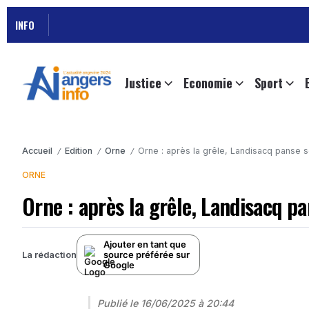
INFO
Justice
Economie
Sport
Accueil
Edition
Orne
Orne : après la grêle, Landisacq panse s
/
/
/
ORNE
Orne : après la grêle, Landisacq pa
Ajouter en tant que
source préférée sur
La rédaction
Google
Publié le
16/06/2025 à 20:44