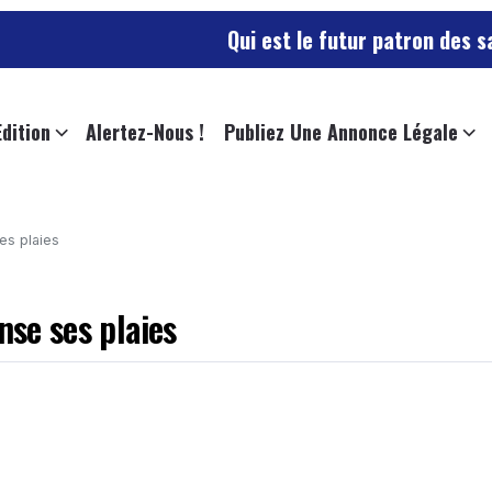
Qui est le futur patron des sapeurs-pom
Edition
Alertez-Nous !
Publiez Une Annonce Légale
es plaies
nse ses plaies