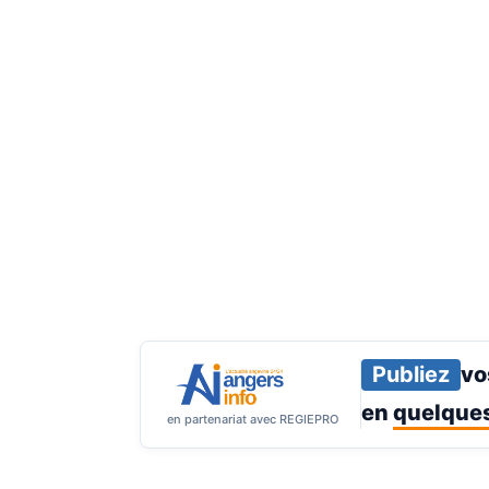
Publiez
vo
en
quelques
en partenariat avec REGIEPRO