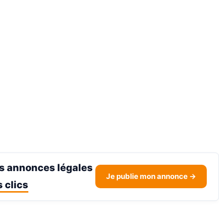
s annonces légales
Je publie mon annonce →
 clics