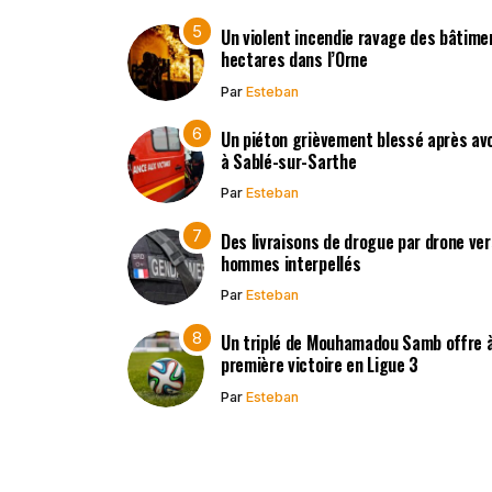
Un violent incendie ravage des bâtimen
hectares dans l’Orne
Par
Esteban
Un piéton grièvement blessé après avo
à Sablé-sur-Sarthe
Par
Esteban
Des livraisons de drogue par drone vers
hommes interpellés
Par
Esteban
Un triplé de Mouhamadou Samb offre à
première victoire en Ligue 3
Par
Esteban