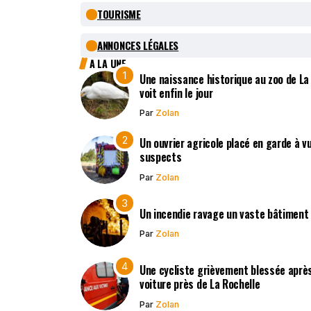
TOURISME
ANNONCES LÉGALES
A LA UNE
Une naissance historique au zoo de La
voit enfin le jour
Par
Zolan
Un ouvrier agricole placé en garde à v
suspects
Par
Zolan
Un incendie ravage un vaste bâtiment
Par
Zolan
Une cycliste grièvement blessée après
voiture près de La Rochelle
Par
Zolan