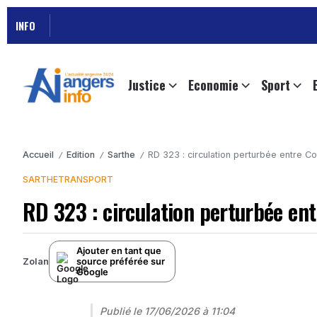
INFO
Justice
Economie
Sport
Accueil
Edition
Sarthe
RD 323 : circulation perturbée entre C
/
/
/
SARTHE
TRANSPORT
RD 323 : circulation perturbée en
Ajouter en tant que
source préférée sur
Zolan
Google
Publié le
17/06/2026 à 11:04