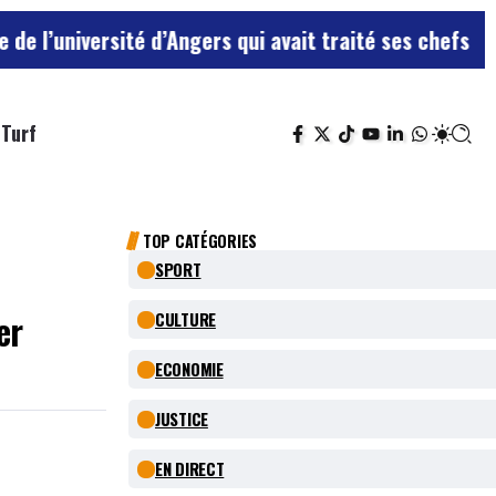
té d’Angers qui avait traité ses chefs de “chiens”
Le t
Turf
TOP CATÉGORIES
SPORT
er
CULTURE
ECONOMIE
JUSTICE
EN DIRECT