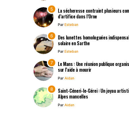
La sécheresse contraint plusieurs co
d’artifice dans l’Orne
Par
Esteban
Des lunettes homologuées indispensabl
solaire en Sarthe
Par
Esteban
Le Mans : Une réunion publique organisé
sur l’aide à mourir
Par
Aidan
Saint-Céneri-le-Gérei : Un joyau artis
Alpes mancelles
Par
Aidan