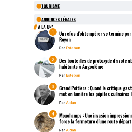
TOURISME
ANNONCES LÉGALES
A LA UNE
Un refus d’obtempérer se termine par
Royan
Par
Esteban
Des bouteilles de protoxyde d’azote 
habitants à Angoulême
Par
Esteban
Grand Poitiers : Quand le critique gas
met en lumière les pépites culinaires 
Par
Aidan
Mouchamps : Une invasion impression
force la fermeture d’une route dépar
Par
Aidan