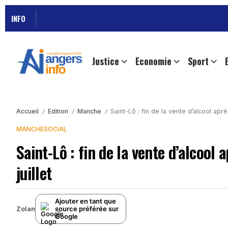
INFO
Justice
Economie
Sport
Accueil
Edition
Manche
Saint-Lô : fin de la vente d’alcool apr
/
/
/
MANCHE
SOCIAL
Saint-Lô : fin de la vente d’alcool 
juillet
Ajouter en tant que
source préférée sur
Zolan
Google