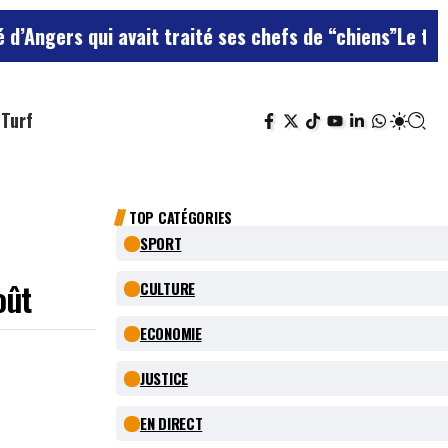
ui avait traité ses chefs de “chiens”
Le terrain de foo
Turf
TOP CATÉGORIES
SPORT
oût
CULTURE
ECONOMIE
JUSTICE
EN DIRECT