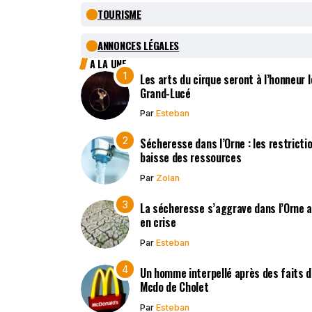
TOURISME
ANNONCES LÉGALES
A LA UNE
Les arts du cirque seront à l’honneur 
Grand-Lucé
Par
Esteban
Sécheresse dans l’Orne : les restricti
baisse des ressources
Par
Zolan
La sécheresse s’aggrave dans l’Orne 
en crise
Par
Esteban
Un homme interpellé après des faits d’
Mcdo de Cholet
Par
Esteban