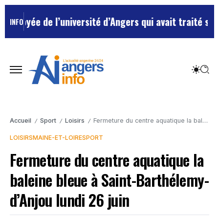
oyée de l’université d’Angers qui avait traité ses che
INFO
Accueil
Sport
Loisirs
Fermeture du centre aquatique la baleine bleue à Saint-Barthélemy-d’Anjou lundi 26 juin
/
/
/
LOISIRS
MAINE-ET-LOIRE
SPORT
Fermeture du centre aquatique la
baleine bleue à Saint-Barthélemy-
d’Anjou lundi 26 juin