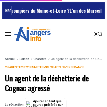
s-pompiers du Maine-et-Loire ?
L’un des Marseillais s
INFO
Accueil
Edition
Charente
Un agent de la déchetterie de Cognac agressé
/
/
/
CHARENTE
CITOYENNETÉ
EMPLOI
FAITS DIVERS
FRANCE
Un agent de la déchetterie de
Cognac agressé
Ajouter en tant que
source préférée sur
La rédaction