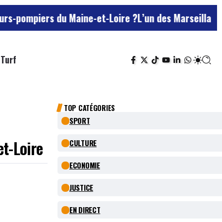
ers du Maine-et-Loire ?
L’un des Marseillais suspecté
Turf
TOP CATÉGORIES
SPORT
et-Loire
CULTURE
ECONOMIE
JUSTICE
EN DIRECT