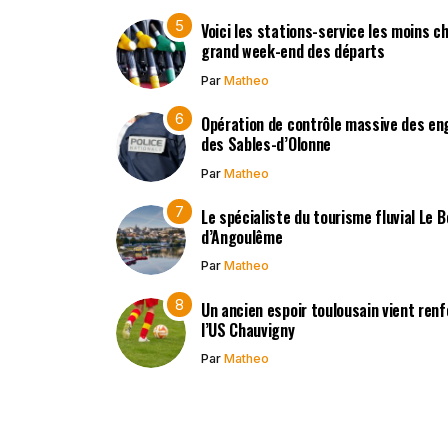
Voici les stations-service les moins c
grand week-end des départs
Par
Matheo
Opération de contrôle massive des en
des Sables-d’Olonne
Par
Matheo
Le spécialiste du tourisme fluvial Le 
d’Angoulême
Par
Matheo
Un ancien espoir toulousain vient renf
l’US Chauvigny
Par
Matheo