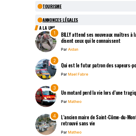
TOURISME
ANNONCES LÉGALES
A LA UNE
BILLY attend ses nouveaux maîtres à la
disent ceux qui le connaissent
Par
Aidan
Qui est le futur patron des sapeurs-p
Par
Mael Fabre
Un motard perd la vie lors d’une tragi
Par
Matheo
L’ancien maire de Saint-Côme-du-Mont,
retrouvé sans vie
Par
Matheo