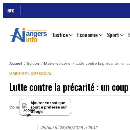
INFO
Justice
Economie
Sport
Accueil
Edition
Maine-et-Loire
Lutte contre la précarité : un
/
/
/
MAINE-ET-LOIRE
SOCIAL
Lutte contre la précarité : un cou
Ajouter en tant que
source préférée sur
Colin
Google
Publié le
25/06/2025 à 15:12