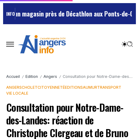
 d’un magasin près de Décathlon aux Ponts-de-Cé : de
INFO
Accueil
Edition
Angers
Consultation pour Notre-Dame-des-Landes: réaction de Christophe Clergeau et de Bruno Retailleau.
/
/
/
ANGERS
CHOLET
CITOYENNETÉ
EDITION
SAUMUR
TRANSPORT
VIE LOCALE
Consultation pour Notre-Dame-
des-Landes: réaction de
Christophe Clergeau et de Bruno