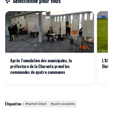
Sélectionné pour vous
Après l’annulation des municipales, la
L’ASSE
préfecture de la Charente prend les
Diatta
commandes de quatre communes
Étiquettes :
harlem Désir
parti socialiste