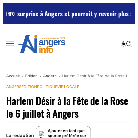
rprise à Angers et pourrait y revenir plus souvent …
M
INFO
Accueil
Edition
Angers
Harlem Désir à la Fête de la Rose le 6 juillet à Angers
/
/
/
ANGERS
EDITION
POLITIQUE
VIE LOCALE
Harlem Désir à la Fête de la Rose
le 6 juillet à Angers
Ajouter en tant que
La rédaction
source préférée sur