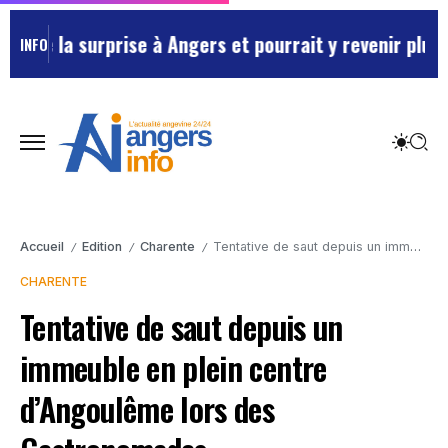
e la surprise à Angers et pourrait y revenir plus sou
INFO
Accueil
Edition
Charente
Tentative de saut depuis un immeuble en plein centre d’Angoulême lors des Gastronomades
/
/
/
CHARENTE
Tentative de saut depuis un
immeuble en plein centre
d’Angoulême lors des