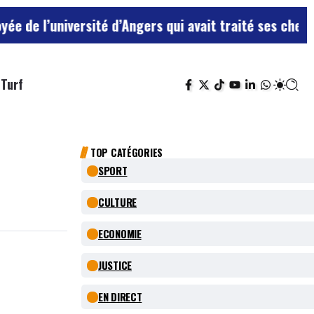
ersité d’Angers qui avait traité ses chefs de “chiens”
Turf
TOP CATÉGORIES
SPORT
CULTURE
ECONOMIE
JUSTICE
EN DIRECT