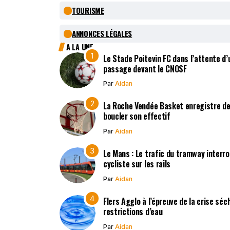
TOURISME
ANNONCES LÉGALES
A LA UNE
Le Stade Poitevin FC dans l’attente d’
passage devant le CNOSF
Par
Aidan
La Roche Vendée Basket enregistre de
boucler son effectif
Par
Aidan
Le Mans : Le trafic du tramway interr
cycliste sur les rails
Par
Aidan
Flers Agglo à l’épreuve de la crise sé
restrictions d’eau
Par
Aidan