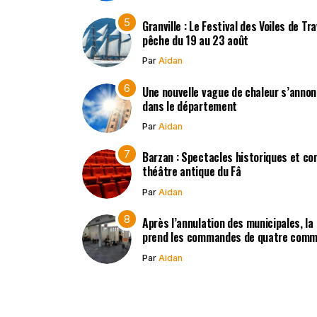
Granville : Le Festival des Voiles de Tr
pêche du 19 au 23 août
Par
Aidan
Une nouvelle vague de chaleur s’annon
dans le département
Par
Aidan
Barzan : Spectacles historiques et co
théâtre antique du Fâ
Par
Aidan
Après l’annulation des municipales, la
prend les commandes de quatre com
Par
Aidan