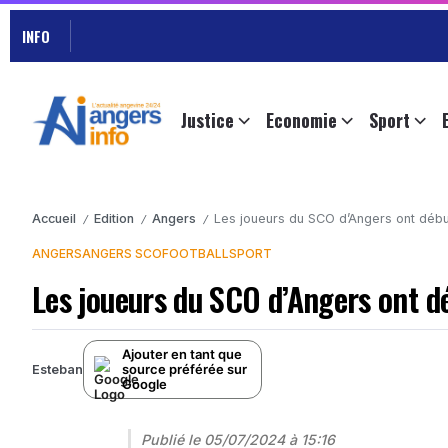
INFO
Justice
Economie
Sport
Accueil
Edition
Angers
Les joueurs du SCO d’Angers ont déb
/
/
/
ANGERS
ANGERS SCO
FOOTBALL
SPORT
Les joueurs du SCO d’Angers ont d
Ajouter en tant que
source préférée sur
Esteban
Google
Publié le
05/07/2024 à 15:16