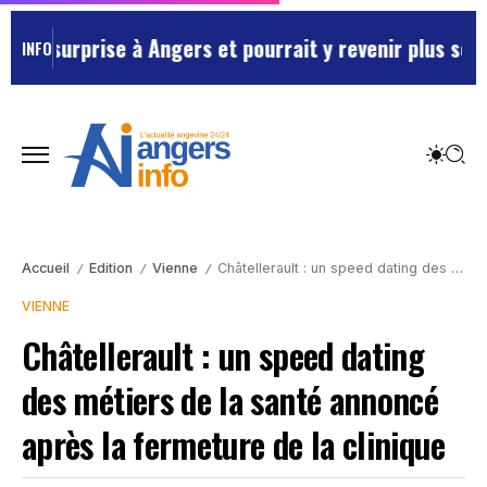
 surprise à Angers et pourrait y revenir plus souvent
INFO
Accueil
Edition
Vienne
Châtellerault : un speed dating des métiers de la santé annoncé après la fermeture de la clinique
/
/
/
VIENNE
Châtellerault : un speed dating
des métiers de la santé annoncé
après la fermeture de la clinique