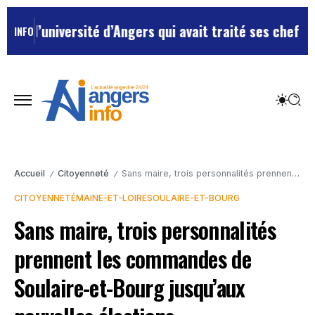
niversité d’Angers qui avait traité ses chefs de “chie
INFO
Accueil
Citoyenneté
Sans maire, trois personnalités prennent les commandes de Soulaire-et-Bourg jusqu’aux nouvelles élections
/
/
CITOYENNETÉ
MAINE-ET-LOIRE
SOULAIRE-ET-BOURG
Sans maire, trois personnalités
prennent les commandes de
Soulaire-et-Bourg jusqu’aux