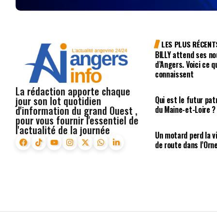
LES PLUS RÉCENT
BILLY attend ses no
d’Angers. Voici ce q
connaissent
La rédaction apporte chaque
jour son lot quotidien
Qui est le futur pa
d'information du grand Ouest ,
du Maine-et-Loire ?
pour vous fournir l'essentiel de
l'actualité de la journée
Un motard perd la vi
de route dans l’Orn