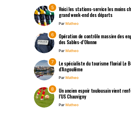
Voici les stations-service les moins c
grand week-end des départs
Par
Matheo
Opération de contrôle massive des en
des Sables-d’Olonne
Par
Matheo
Le spécialiste du tourisme fluvial Le 
d’Angoulême
Par
Matheo
Un ancien espoir toulousain vient renf
l’US Chauvigny
Par
Matheo