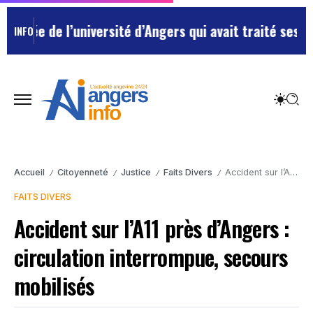
ée de l’université d’Angers qui avait traité ses chefs
INFO
Accueil
Citoyenneté
Justice
Faits Divers
Accident sur l’A11 près d’Angers : circulation interrompue, secours mobilisés
/
/
/
/
FAITS DIVERS
Accident sur l’A11 près d’Angers :
circulation interrompue, secours
mobilisés