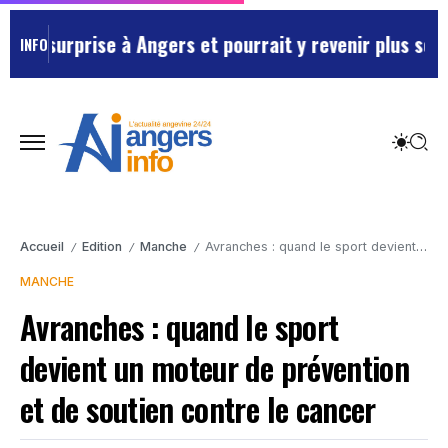
a surprise à Angers et pourrait y revenir plus souven
INFO
Accueil
Edition
Manche
Avranches : quand le sport devient un moteur de prévention et de soutien contre le cancer
/
/
/
MANCHE
Avranches : quand le sport
devient un moteur de prévention
et de soutien contre le cancer