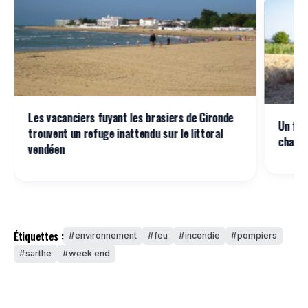
Les vacanciers fuyant les brasiers de Gironde
Un feu
trouvent un refuge inattendu sur le littoral
champ 
vendéen
Étiquettes :
environnement
feu
incendie
pompiers
sarthe
week end