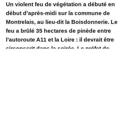
Un violent feu de végétation a débuté en
début d’après-midi sur la commune de
Montrelais, au lieu-dit la Boisdonnerie. Le
feu a brûlé 35 hectares de pinède entre
l’autoroute A11 et la Loire : il devrait être
circonscrit dans la soirée. Le préfet de
région suit la situation en lien avec la mairie
de Montrelais.
Le feu mobilise 55 engins et 118 sapeurs-
pompiers des services d’incendie et de
secours de Loire-Atlantique et de Maine-et-
Loire. Par précaution, quelques habitants
vivant dans des hameaux proches de la zone
incendiée ont été évacués.