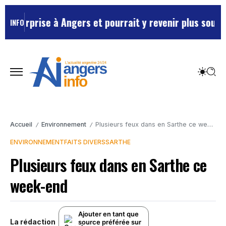
rise à Angers et pourrait y revenir plus souvent …
Mai
INFO
Accueil
Environnement
Plusieurs feux dans en Sarthe ce week-end
/
/
ENVIRONNEMENT
FAITS DIVERS
SARTHE
Plusieurs feux dans en Sarthe ce
week-end
Ajouter en tant que
La rédaction
source préférée sur