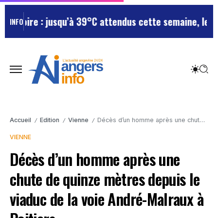
Loire : jusqu’à 39°C attendus cette semaine, le dépar
INFO
Accueil
Edition
Vienne
Décès d’un homme après une chute de quinze mètres depuis le viaduc de la voie André-Malraux à Poitiers
/
/
/
VIENNE
Décès d’un homme après une
chute de quinze mètres depuis le
viaduc de la voie André-Malraux à