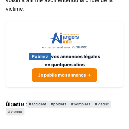
voisin a affirmé avoir entendu la chute de la
victime.
en partenariat avec REGIEPRO
Publiez
vos annonces légales
en
quelques clics
Je publie mon annonce →
Étiquettes :
accident
poitiers
pompiers
viaduc
vienne