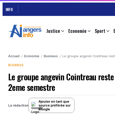
INFO
Justice
Economie
Sport
Accueil
Economie
Business
Le groupe angevin Cointreau res
/
/
/
BUSINESS
Le groupe angevin Cointreau reste 
2eme semestre
Ajouter en tant que
source préférée sur
La rédaction
Google