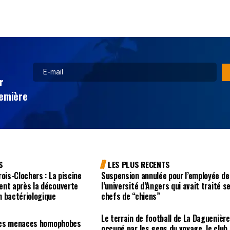
r
remière
S
LES PLUS RECENTS
ois-Clochers : La piscine
Suspension annulée pour l’employée de
ent après la découverte
l’université d’Angers qui avait traité s
n bactériologique
chefs de “chiens”
Le terrain de football de La Daguenière
r des menaces homophobes
occupé par les gens du voyage, le club