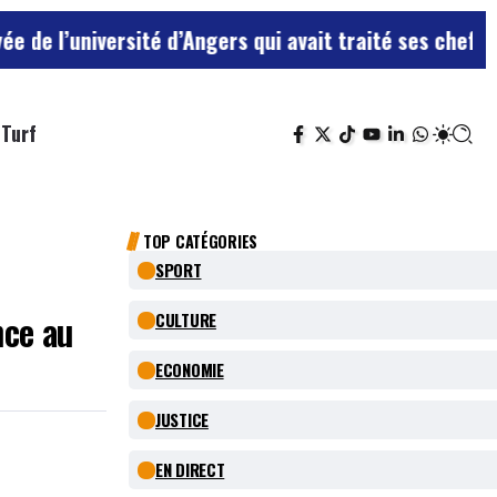
rsité d’Angers qui avait traité ses chefs de “chiens”
L
Turf
TOP CATÉGORIES
SPORT
nce au
CULTURE
ECONOMIE
JUSTICE
EN DIRECT