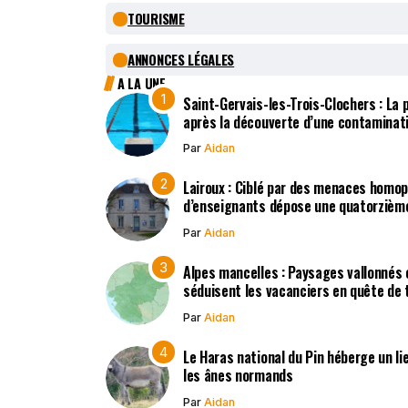
TOURISME
ANNONCES LÉGALES
A LA UNE
Saint-Gervais-les-Trois-Clochers : La
après la découverte d’une contaminat
Par
Aidan
Lairoux : Ciblé par des menaces homo
d’enseignants dépose une quatorzième
Par
Aidan
Alpes mancelles : Paysages vallonnés 
séduisent les vacanciers en quête de t
Par
Aidan
Le Haras national du Pin héberge un li
les ânes normands
Par
Aidan