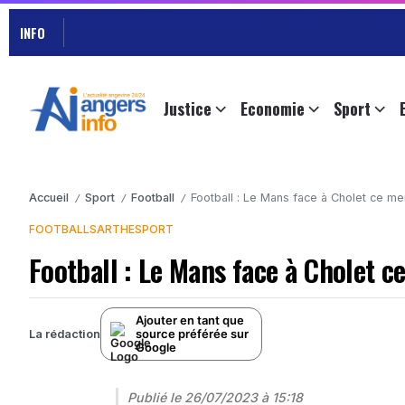
INFO
Justice
Economie
Sport
Accueil
Sport
Football
Football : Le Mans face à Cholet ce me
/
/
/
FOOTBALL
SARTHE
SPORT
Football : Le Mans face à Cholet c
Ajouter en tant que
source préférée sur
La rédaction
Google
Publié le
26/07/2023 à 15:18