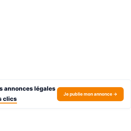
s annonces légales
Je publie mon annonce →
 clics