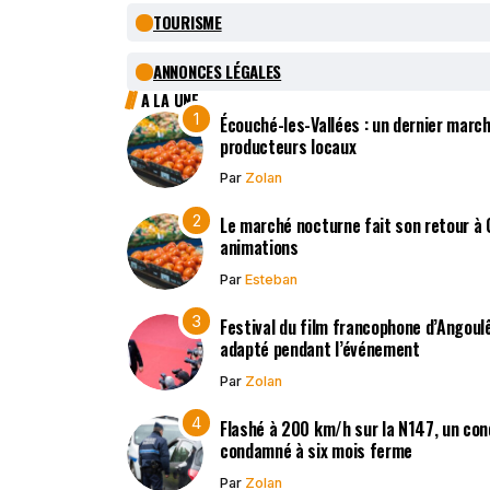
TOURISME
ANNONCES LÉGALES
A LA UNE
Écouché-les-Vallées : un dernier march
producteurs locaux
Par
Zolan
Le marché nocturne fait son retour à
animations
Par
Esteban
Festival du film francophone d’Angoulê
adapté pendant l’événement
Par
Zolan
Flashé à 200 km/h sur la N147, un co
condamné à six mois ferme
Par
Zolan