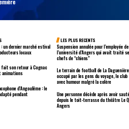
remière
S
LES PLUS RECENTS
 : un dernier marché estival
Suspension annulée pour l’employée de
roducteurs locaux
l’université d’Angers qui avait traité s
chefs de “chiens”
 fait son retour à Cognac
Le terrain de football de La Daguenière
t animations
occupé par les gens du voyage, le club
avec humour malgré la colère
ancophone d’Angoulême : le
 adapté pendant
Une personne décède après avoir saut
depuis le toit-terrasse du théâtre Le Q
Angers