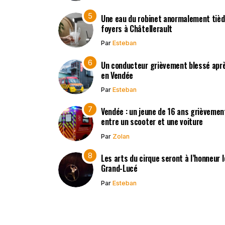
Une eau du robinet anormalement tièd
foyers à Châtellerault
Par
Esteban
Un conducteur grièvement blessé après
en Vendée
Par
Esteban
Vendée : un jeune de 16 ans grièvement
entre un scooter et une voiture
Par
Zolan
Les arts du cirque seront à l’honneur 
Grand-Lucé
Par
Esteban