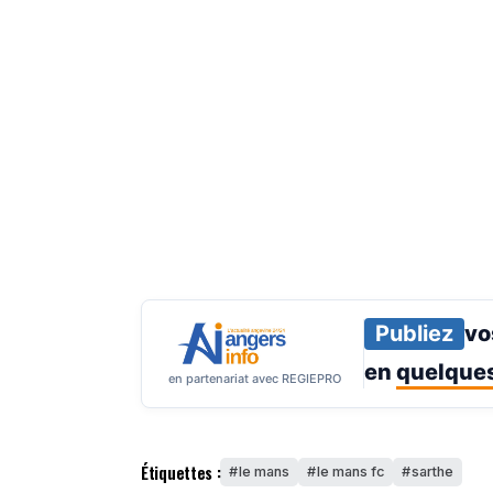
Publiez
vo
en
quelques
en partenariat avec REGIEPRO
Étiquettes :
le mans
le mans fc
sarthe