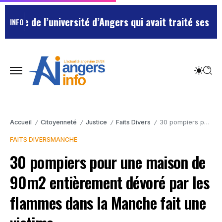
ée de l’université d’Angers qui avait traité ses chefs
INFO
Accueil
Citoyenneté
Justice
Faits Divers
30 pompiers pour une maison de 90m2 entièrement dévoré par les flammes dans la Manche fait une victime
/
/
/
/
FAITS DIVERS
MANCHE
30 pompiers pour une maison de
90m2 entièrement dévoré par les
flammes dans la Manche fait une