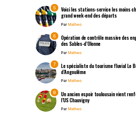
Voici les stations-service les moins c
grand week-end des départs
Par
Matheo
Opération de contrôle massive des en
des Sables-d’Olonne
Par
Matheo
Le spécialiste du tourisme fluvial Le 
d’Angoulême
Par
Matheo
Un ancien espoir toulousain vient renf
l’US Chauvigny
Par
Matheo