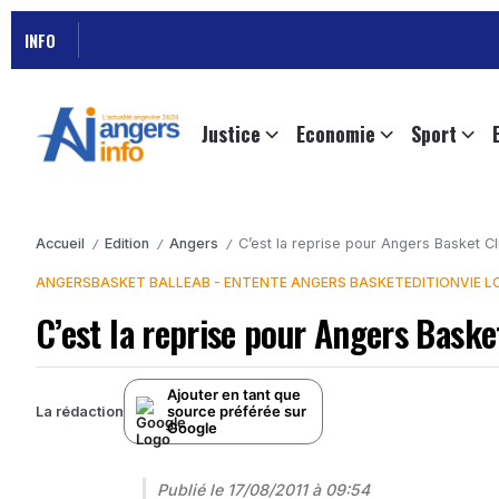
INFO
Justice
Economie
Sport
Accueil
Edition
Angers
C’est la reprise pour Angers Basket Cl
/
/
/
ANGERS
BASKET BALL
EAB - ENTENTE ANGERS BASKET
EDITION
VIE 
C’est la reprise pour Angers Baske
Ajouter en tant que
source préférée sur
La rédaction
Google
Publié le
17/08/2011 à 09:54