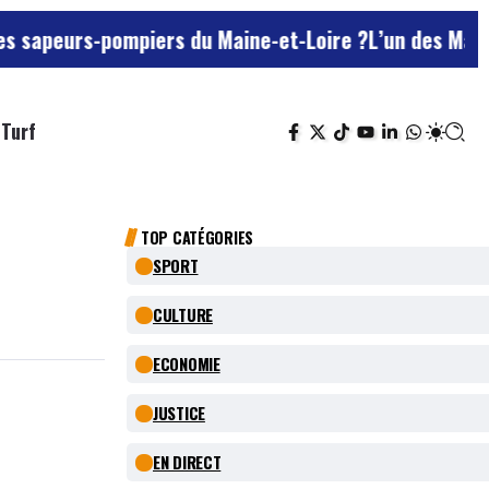
urs-pompiers du Maine-et-Loire ?
L’un des Marseillais 
Turf
TOP CATÉGORIES
SPORT
CULTURE
ECONOMIE
JUSTICE
EN DIRECT