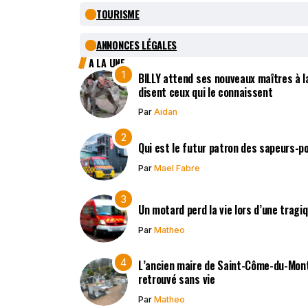
TOURISME
ANNONCES LÉGALES
A LA UNE
BILLY attend ses nouveaux maîtres à la
disent ceux qui le connaissent
Par
Aidan
Qui est le futur patron des sapeurs-p
Par
Mael Fabre
Un motard perd la vie lors d’une tragi
Par
Matheo
L’ancien maire de Saint-Côme-du-Mont,
retrouvé sans vie
Par
Matheo