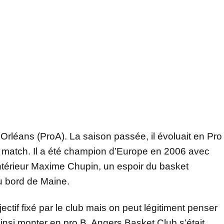
rléans (ProA). La saison passée, il évoluait en Pro
ar match. Il a été champion d’Europe en 2006 avec
intérieur Maxime Chupin, un espoir du basket
du bord de Maine.
bjectif fixé par le club mais on peut légitiment penser
insi monter en pro B. Angers Basket Club s’était