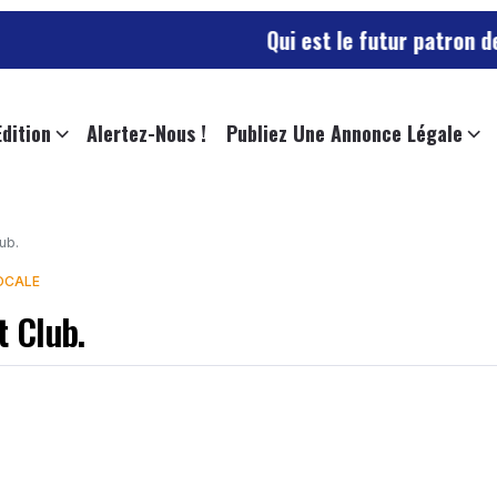
Qui est le futur patron des sape
Edition
Alertez-Nous !
Publiez Une Annonce Légale
ub.
LOCALE
t Club.