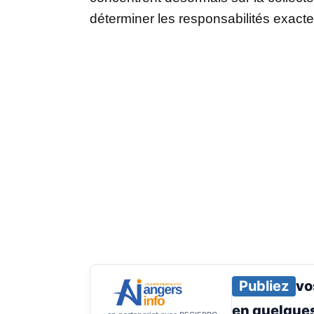
déterminer les responsabilités exactes
Publiez
vo
en
quelques