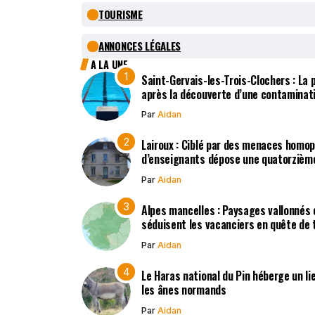
TOURISME
ANNONCES LÉGALES
A LA UNE
Saint-Gervais-les-Trois-Clochers : La
après la découverte d’une contaminat
Par
Aidan
Lairoux : Ciblé par des menaces homo
d’enseignants dépose une quatorzième
Par
Aidan
Alpes mancelles : Paysages vallonnés 
séduisent les vacanciers en quête de t
Par
Aidan
Le Haras national du Pin héberge un li
les ânes normands
Par
Aidan