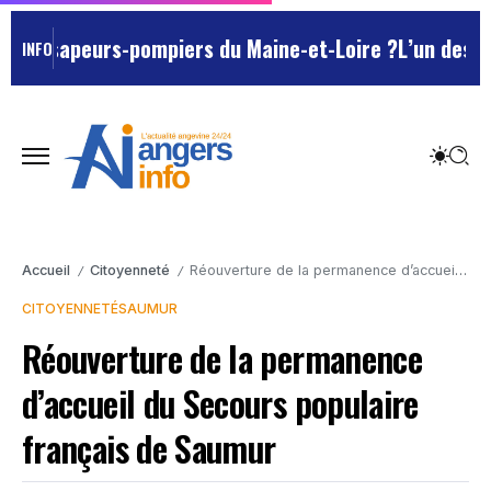
s sapeurs-pompiers du Maine-et-Loire ?
L’un des Marse
INFO
Accueil
Citoyenneté
Réouverture de la permanence d’accueil du Secours populaire français de Saumur
/
/
CITOYENNETÉ
SAUMUR
Réouverture de la permanence
d’accueil du Secours populaire
français de Saumur