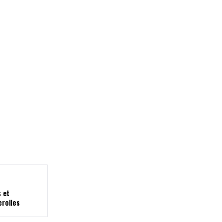
près de Fresnay-sur-Sarthe
canicule mais reste s
font deux blessés légers
menace des orages c
semaine
 et
erolles