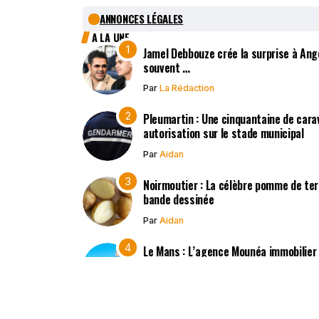
ANNONCES LÉGALES
A LA UNE
Jamel Debbouze crée la surprise à Ange
souvent …
Par
La Rédaction
Pleumartin : Une cinquantaine de cara
autorisation sur le stade municipal
Par
Aidan
Noirmoutier : La célèbre pomme de terr
bande dessinée
Par
Aidan
Le Mans : L’agence Mounéa immobilier
l’investissement local
Par
Aidan
Athis-Val-de-Rouvre : Fin brutale d’un