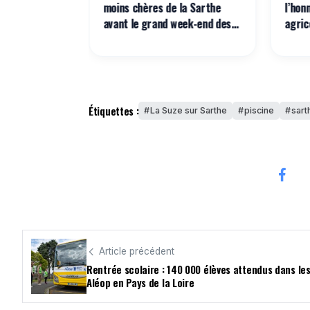
ercuté par
moins chères de la Sarthe
l’hon
lé-sur-
avant le grand week-end des
agric
départs
Étiquettes :
La Suze sur Sarthe
piscine
sart
Article précédent
Rentrée scolaire : 140 000 élèves attendus dans le
Aléop en Pays de la Loire