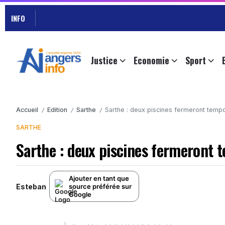
INFO
Justice
Economie
Sport
Accueil
Edition
Sarthe
Sarthe : deux piscines fermeront temp
/
/
/
SARTHE
Sarthe : deux piscines fermeront
Ajouter en tant que
Esteban
source préférée sur
Google