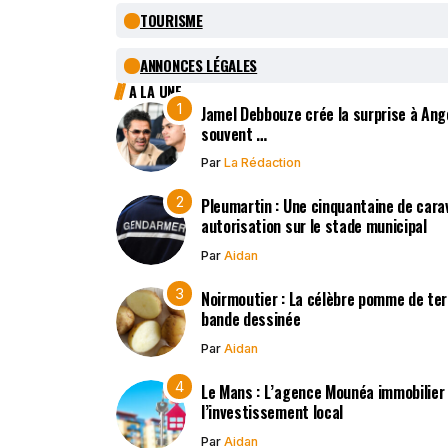
TOURISME
ANNONCES LÉGALES
A LA UNE
Jamel Debbouze crée la surprise à Ange
souvent …
Par
La Rédaction
Pleumartin : Une cinquantaine de cara
autorisation sur le stade municipal
Par
Aidan
Noirmoutier : La célèbre pomme de terr
bande dessinée
Par
Aidan
Le Mans : L’agence Mounéa immobilier
l’investissement local
Par
Aidan