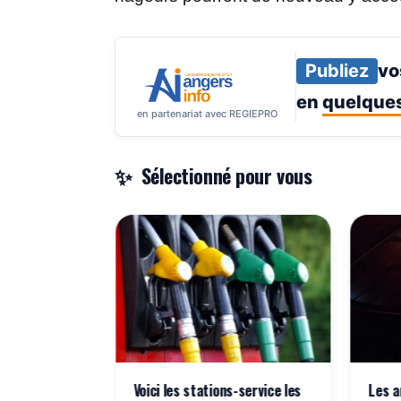
Publiez
vo
en
quelques
en partenariat avec REGIEPRO
Sélectionné pour vous
ment blessé
Voici les stations-service les
Les a