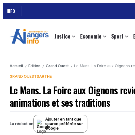
INFO
Justice
Economie
Sport
Accueil
Edition
Grand Ouest
Le Mans. La Foire aux Oignons re
/
/
/
GRAND OUEST
SARTHE
Le Mans. La Foire aux Oignons revi
animations et ses traditions
Ajouter en tant que
source préférée sur
La rédaction
Google