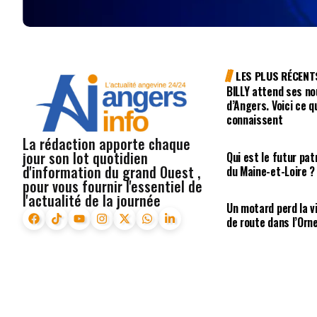
LES PLUS RÉCENT
BILLY attend ses no
d’Angers. Voici ce q
connaissent
La rédaction apporte chaque
jour son lot quotidien
Qui est le futur pa
d'information du grand Ouest ,
du Maine-et-Loire ?
pour vous fournir l'essentiel de
l'actualité de la journée
Un motard perd la vi
de route dans l’Orn