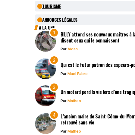
TOURISME
ANNONCES LÉGALES
A LA UNE
BILLY attend ses nouveaux maîtres à la
disent ceux qui le connaissent
Par
Aidan
Qui est le futur patron des sapeurs-p
Par
Mael Fabre
Un motard perd la vie lors d’une tragi
Par
Matheo
L’ancien maire de Saint-Côme-du-Mont,
retrouvé sans vie
Par
Matheo