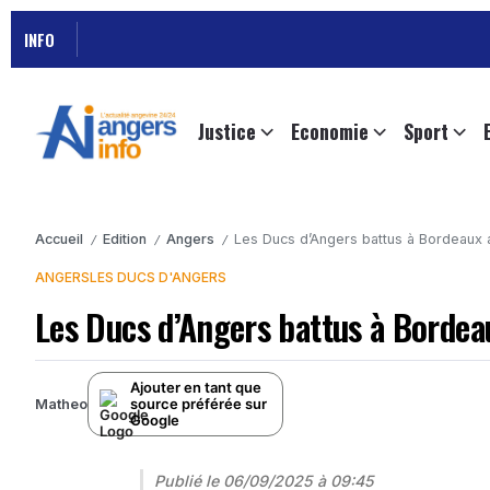
INFO
Justice
Economie
Sport
Accueil
Edition
Angers
Les Ducs d’Angers battus à Bordeaux a
/
/
/
ANGERS
LES DUCS D'ANGERS
Les Ducs d’Angers battus à Bordea
Ajouter en tant que
source préférée sur
Matheo
Google
Publié le
06/09/2025 à 09:45