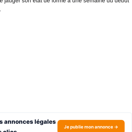
 de jauger son état de forme à une semaine du début
.
s annonces légales
Je publie mon annonce →
 clics