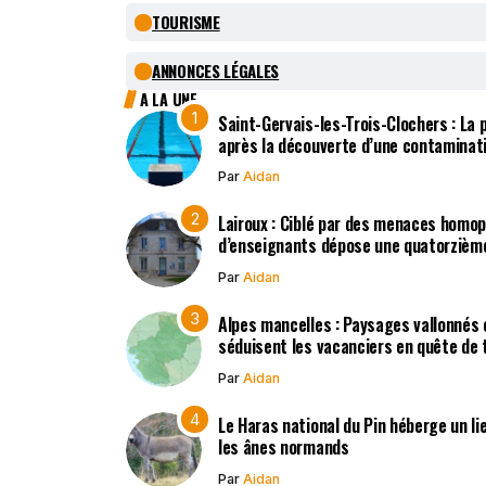
TOURISME
ANNONCES LÉGALES
A LA UNE
Saint-Gervais-les-Trois-Clochers : La
après la découverte d’une contaminat
Par
Aidan
Lairoux : Ciblé par des menaces homo
d’enseignants dépose une quatorzième
Par
Aidan
Alpes mancelles : Paysages vallonnés 
séduisent les vacanciers en quête de t
Par
Aidan
Le Haras national du Pin héberge un li
les ânes normands
Par
Aidan