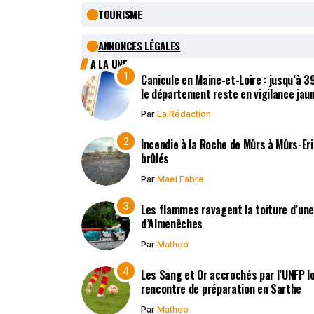
TOURISME
ANNONCES LÉGALES
A LA UNE
Canicule en Maine-et-Loire : jusqu’à 
le département reste en vigilance jau
Par
La Rédaction
Incendie à la Roche de Mûrs à Mûrs-Er
brûlés
Par
Mael Fabre
Les flammes ravagent la toiture d’un
d’Almenêches
Par
Matheo
Les Sang et Or accrochés par l’UNFP l
rencontre de préparation en Sarthe
Par
Matheo