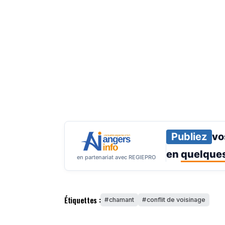
Publiez
vo
en
quelques
en partenariat avec REGIEPRO
Étiquettes :
chamant
conflit de voisinage