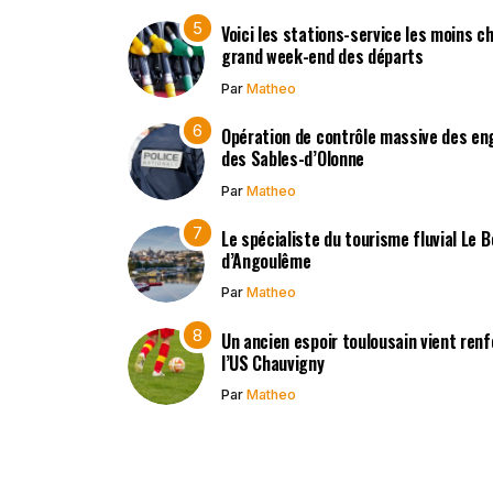
Voici les stations-service les moins c
grand week-end des départs
Par
Matheo
Opération de contrôle massive des en
des Sables-d’Olonne
Par
Matheo
Le spécialiste du tourisme fluvial Le 
d’Angoulême
Par
Matheo
Un ancien espoir toulousain vient renf
l’US Chauvigny
Par
Matheo