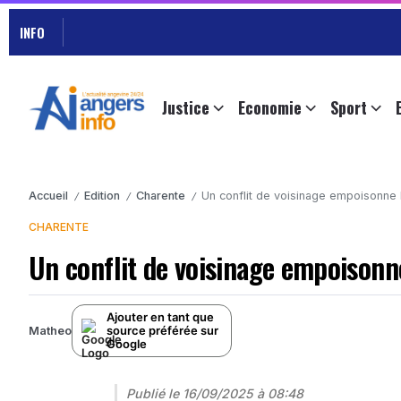
INFO
Justice
Economie
Sport
Accueil
Edition
Charente
Un conflit de voisinage empoisonne 
/
/
/
CHARENTE
Un conflit de voisinage empoisonn
Ajouter en tant que
source préférée sur
Matheo
Google
Publié le
16/09/2025 à 08:48