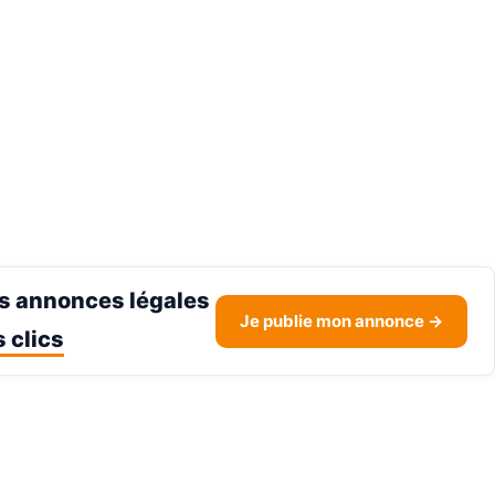
s annonces légales
Je publie mon annonce →
 clics