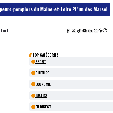
mpiers du Maine-et-Loire ?
L’un des Marseillais suspe
Turf
TOP CATÉGORIES
SPORT
CULTURE
ECONOMIE
JUSTICE
EN DIRECT