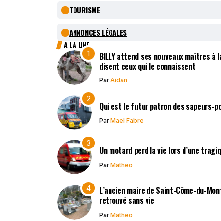
TOURISME
ANNONCES LÉGALES
A LA UNE
BILLY attend ses nouveaux maîtres à la
disent ceux qui le connaissent
Par
Aidan
Qui est le futur patron des sapeurs-p
Par
Mael Fabre
Un motard perd la vie lors d’une tragi
Par
Matheo
L’ancien maire de Saint-Côme-du-Mont,
retrouvé sans vie
Par
Matheo