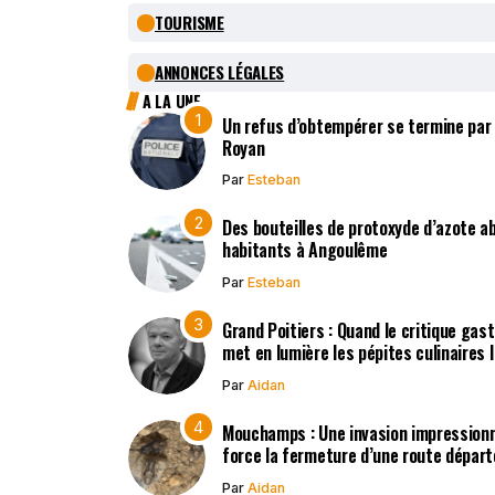
TOURISME
ANNONCES LÉGALES
A LA UNE
Un refus d’obtempérer se termine par
Royan
Par
Esteban
Des bouteilles de protoxyde d’azote 
habitants à Angoulême
Par
Esteban
Grand Poitiers : Quand le critique gas
met en lumière les pépites culinaires 
Par
Aidan
Mouchamps : Une invasion impression
force la fermeture d’une route dépar
Par
Aidan