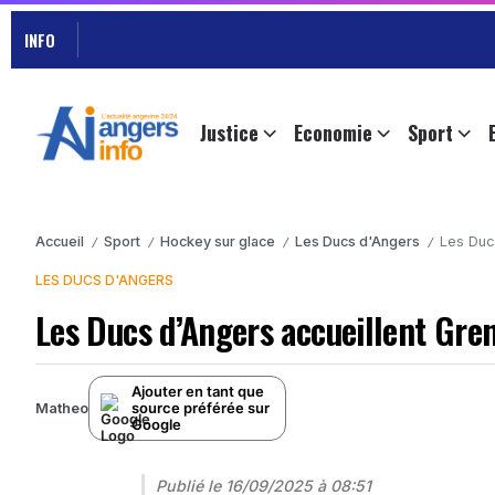
INFO
Justice
Economie
Sport
Accueil
Sport
Hockey sur glace
Les Ducs d'Angers
Les Duc
/
/
/
/
LES DUCS D'ANGERS
Les Ducs d’Angers accueillent Gre
Ajouter en tant que
source préférée sur
Matheo
Google
Publié le
16/09/2025 à 08:51