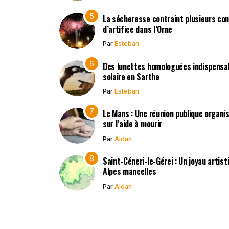
La sécheresse contraint plusieurs co
d’artifice dans l’Orne
Par
Esteban
Des lunettes homologuées indispensabl
solaire en Sarthe
Par
Esteban
Le Mans : Une réunion publique organisé
sur l’aide à mourir
Par
Aidan
Saint-Céneri-le-Gérei : Un joyau artis
Alpes mancelles
Par
Aidan