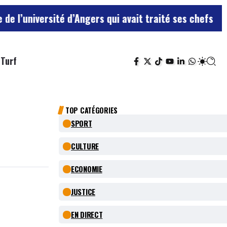
ité d’Angers qui avait traité ses chefs de “chiens”
Le 
Turf
TOP CATÉGORIES
SPORT
CULTURE
ECONOMIE
JUSTICE
EN DIRECT