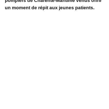
pompiers de Charente-Maritime venus offrir
un moment de répit aux jeunes patients.
Des démonstrations spectaculaires
Selon
France Bleu
, sous les yeux émerveillés
d’une dizaine d’enfants, les pompiers ont
déployé la grande échelle et réalisé une
descente en rappel depuis le toit du bâtiment
grâce aux spécialistes du GRIMP. L’hélicoptère
Dragon 17 s’est même posé sur la terrasse de
l’hôpital, permettant aux enfants de l’approcher
de près.