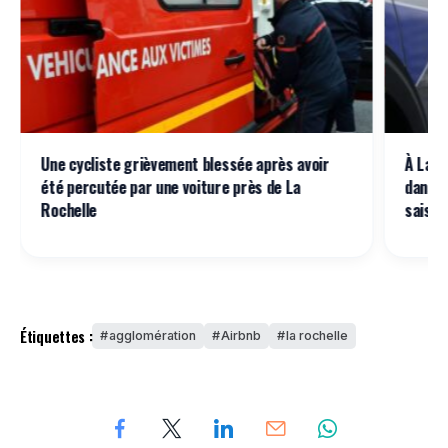
Une cycliste grièvement blessée après avoir
À La R
été percutée par une voiture près de La
dans u
Rochelle
saisi
Étiquettes :
agglomération
Airbnb
la rochelle