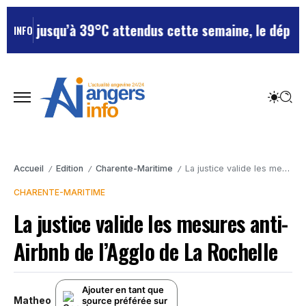
jusqu’à 39°C attendus cette semaine, le département r
INFO
Accueil
Edition
Charente-Maritime
La justice valide les mesures anti-Airbnb de l’Agglo de La Rochelle
/
/
/
CHARENTE-MARITIME
La justice valide les mesures anti-
Airbnb de l’Agglo de La Rochelle
Ajouter en tant que
Matheo
source préférée sur