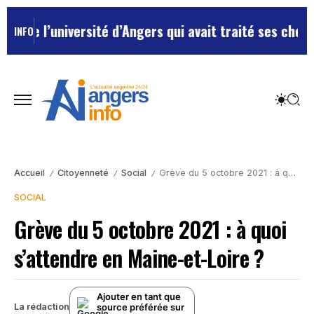
l’université d’Angers qui avait traité ses chefs de “c
INFO
Accueil
Citoyenneté
Social
Grève du 5 octobre 2021 : à quoi s’attendre en Maine-et-Loire ?
/
/
/
SOCIAL
Grève du 5 octobre 2021 : à quoi
s’attendre en Maine-et-Loire ?
Ajouter en tant que
source préférée sur
La rédaction