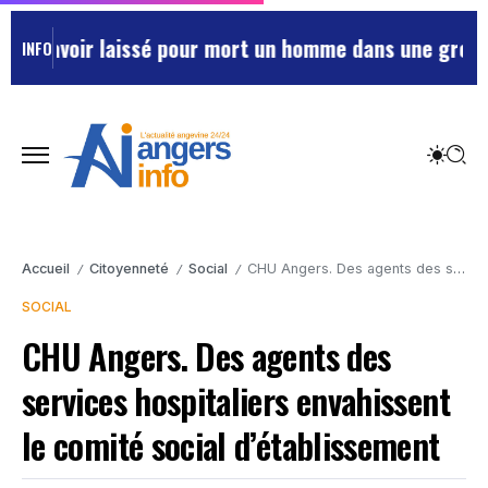
d’avoir laissé pour mort un homme dans une grotte à S
INFO
Accueil
Citoyenneté
Social
CHU Angers. Des agents des services hospitaliers envahissent le comité social d’établissement
/
/
/
SOCIAL
CHU Angers. Des agents des
services hospitaliers envahissent
le comité social d’établissement