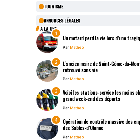
TOURISME
ANNONCES LÉGALES
A LA UNE
Un motard perd la vie lors d’une tragi
Par
Matheo
L’ancien maire de Saint-Côme-du-Mont,
retrouvé sans vie
Par
Matheo
Voici les stations-service les moins c
grand week-end des départs
Par
Matheo
Opération de contrôle massive des en
des Sables-d’Olonne
Par
Matheo